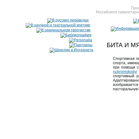
Прое
Российского гуманитарн
БИТА И М
Спортивная ли
спорта, имею
при помощи с
ru/promokody/
спортивный р
Адаптирован
изображаетс
пасторальную