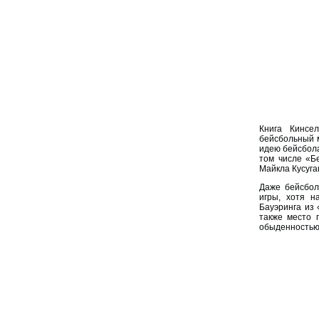
Книга Кинсе
бейсбольный м
идею бейсбола
том числе «Б
Майкла Кусугак
Даже бейсбол
игры, хотя 
Бауэринга из 
также место 
обыденностью