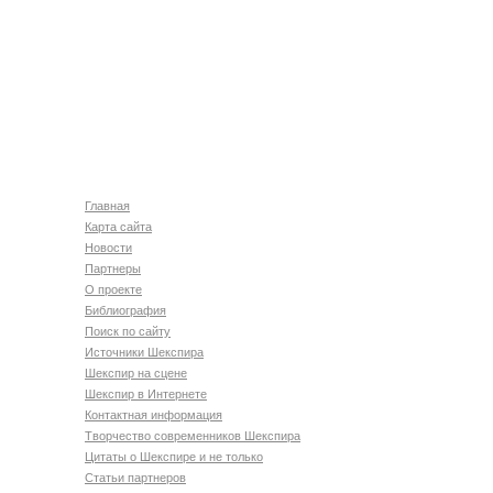
Главная
Карта сайта
Новости
Партнеры
О проекте
Библиография
Поиск по сайту
Источники Шекспира
Шекспир на сцене
Шекспир в Интернете
Контактная информация
Творчество современников Шекспира
Цитаты о Шекспире и не только
Статьи партнеров