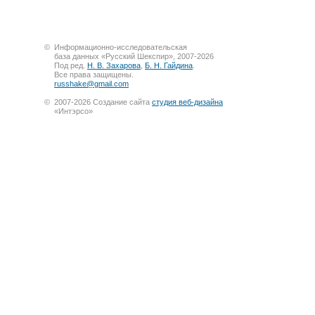
©
Информационно-исследовательская
база данных «Русский Шекспир», 2007-2026
Под ред.
Н. В. Захарова
,
Б. Н. Гайдина
.
Все права защищены.
russhake@gmail.com
©
2007-2026 Создание сайта
студия веб-дизайна
«Интэрсо»