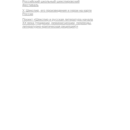
Российский школьный шекспировский
фестиваль
У. Шекспир, его произведения и герои на карте
России
Проект «Шекспир и русская литература начала
XX века (традиции, реминисценции, переводы,
литературно-критическая рецепция)»