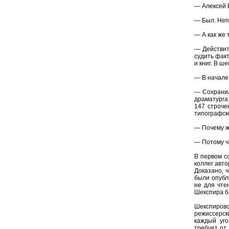
— Алексей 
— Был. Неп
— А как же 
— Действит
судить фак
и книг. В ш
— В начале 
— Сохранил
драматурга
147 строче
типографск
— Почему ж
— Потому ч
В первом с
коллег авт
Доказано, 
были опубл
не для чте
Шекспира б
Шекспиров
режиссерск
каждый уго
требует от