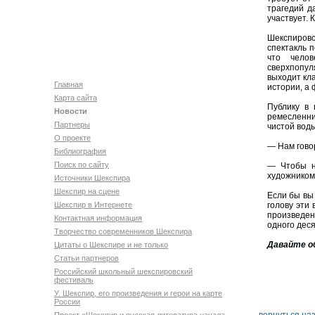
трагедий д
участвует.
Шекспировс
спектакль 
что чело
сверхпопул
выходит кла
Главная
истории, а 
Карта сайта
Публику в 
Новости
ремесленни
Партнеры
чистой воды
О проекте
— Нам говор
Библиография
Поиск по сайту
— Чтобы 
художником
Источники Шекспира
Шекспир на сцене
Если бы вы
Шекспир в Интернете
голову эти
произведен
Контактная информация
одного дес
Творчество современников Шекспира
Давайте о
Цитаты о Шекспире и не только
Статьи партнеров
Российский школьный шекспировский
фестиваль
У. Шекспир, его произведения и герои на карте
России