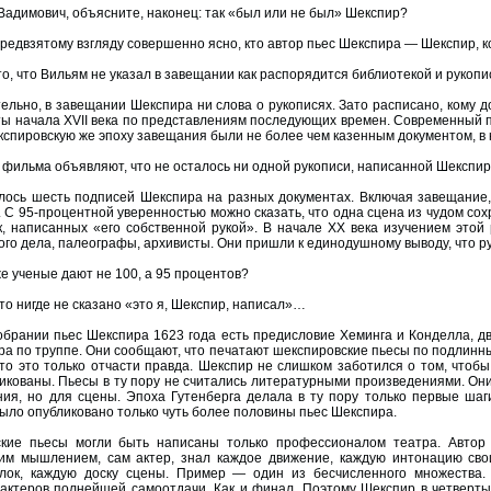
Вадимович, объясните, наконец: так «был или не был» Шекспир?
редвзятому взгляду совершенно ясно, кто автор пьес Шекспира — Шекспир, 
то, что Вильям не указал в завещании как распорядится библиотекой и рукоп
ельно, в завещании Шекспира ни слова о рукописях. Зато расписано, кому 
ты начала XVII века по представлениям последующих времен. Современный п
експировскую же эпоху завещания были не более чем казенным документом, в
фильма объявляют, что не осталось ни одной рукописи, написанной Шекспиро
ось шесть подписей Шекспира на разных документах. Включая завещание, —
. С 95-процентной уверенностью можно сказать, что одна сцена из чудом с
к, написанных «его собственной рукой». В начале XX века изучением этой 
ого дела, палеографы, архивисты. Они пришли к единодушному выводу, что р
е ученые дают не 100, а 95 процентов?
то нигде не сказано «это я, Шекспир, написал»…
обрании пьес Шекспира 1623 года есть предисловие Хеминга и Конделла, д
ора по труппе. Они сообщают, что печатают шекспировские пьесы по подлинн
что это только отчасти правда. Шекспир не слишком заботился о том, чтобы
икованы. Пьесы в ту пору не считались литературными произведениями. Он
ния, но для сцены. Эпоха Гутенберга делала в ту пору только первые шаг
ыло опубликовано только чуть более половины пьес Шекспира.
ские пьесы могли быть написаны только профессионалом театра. Автор
им мышлением, сам актер, знал каждое движение, каждую интонацию свои
лок, каждую доску сцены. Пример — один из бесчисленного множества.
 актеров полнейшей самоотдачи. Как и финал. Поэтому Шекспир в четверты