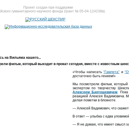
Проект создан при поддержке
йского гуманитарного научного фонда (грант № 05-04-124238в).
ь на Вильяма нашего...
ели фильм, который выходит в прокат сегодня, вместе с известным шек
«Чтобы написать
“Гамлета”
и
“О
достаточно быть гением!»
Мы посмотрели фильм, который в
экспертом по творчеству Шексп
Алексеем Бартошевичем
. Пок
реакцией Алексея Вадимовича. Ме
делая пометки в блокноте.
— Алексей Вадимович, что скаже
В ответ — улыбка с едва уловимо
— Я не думаю, что имеет смысл 