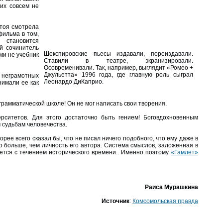
них совсем не
стоя смотрела
фильма в том,
 становится
й сочинитель
Шекспировские пьесы издавали, переиздавали.
ми не учебник
Ставили в театре, экранизировали.
Осовременивали. Так, например, выглядит «Ромео +
Джульетта» 1996 года, где главную роль сыграл
 неграмотных
Леонардо ДиКаприо.
нимали ее как
грамматической школе! Он не мог написать свои творения.
рситетов. Для этого достаточно быть гением! Боговдохновенным
 судьбам человечества.
скорее всего сказал бы, что не писал ничего подобного, что ему даже в
 больше, чем личность его автора. Система смыслов, заложенная в
ется с течением исторического времени.. Именно поэтому
«Гамлет»
Раиса Мурашкина
Источник
:
Комсомольская правда