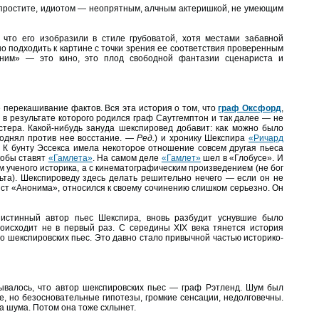
 простите, идиотом — неопрятным, алчным актеришкой, не умеющим
 что его изобразили в стиле грубоватой, хотя местами забавной
 подходить к картине с точки зрения ее соответствия проверенным
оним» — это кино, это плод свободной фантазии сценариста и
е перекашивание фактов. Вся эта история о том, что
граф Оксфорд
,
 в результате которого родился граф Саутгемптон и так далее — не
стера. Какой-нибудь зануда шекспировед добавит: как можно было
поднял против нее восстание. —
Ред.
) и хронику Шекспира
«Ричард
. К бунту Эссекса имела некоторое отношение совсем другая пьеса
кобы ставят
«Гамлета»
. На самом деле
«Гамлет»
шел в «Глобусе». И
м ученого историка, а с кинематографическим произведением (не бог
льта). Шекспироведу здесь делать решительно нечего — если он не
ист «Анонима», относился к своему сочинению слишком серьезно. Он
истинный автор пьес Шекспира, вновь разбудит уснувшие было
оисходит не в первый раз. С середины XIX века тянется история
о шекспировских пьес. Это давно стало привычной частью историко-
зывалось, что автор шекспировских пьес — граф Рэтленд. Шум был
ые, но безосновательные гипотезы, громкие сенсации, недолговечны.
на шума. Потом она тоже схлынет.