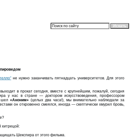
спироведом
телло”
не нужно заканчивать пятнадцать университетов. Для этого
ыходит в прокат сегодня, вместе с крупнейшим, пожалуй, сегодня
ира у нас в стране — доктором искусствоведения, профессором
а шел
«Аноним»
(целых два часа!), мы внимательно наблюдали за
стами он откровенно смеялся, иногда — скептически хмурил бровь,
те?
й хитрецой:
защищать Шекспира от этого фильма.