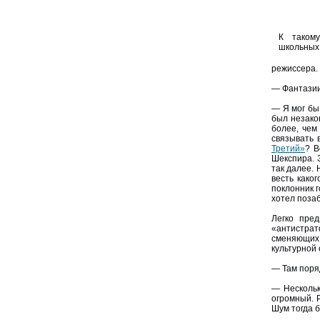
К таком
школьных
режиссера.
— Фантазии
— Я мог бы
был незак
более, чем
связывать 
Третий»
? В
Шекспира. 
так далее. 
весть како
поклонник 
хотел позаб
Легко пре
«антистрат
сменяющих 
культурной
— Там поря
— Нескольк
огромный. 
Шум тогда б