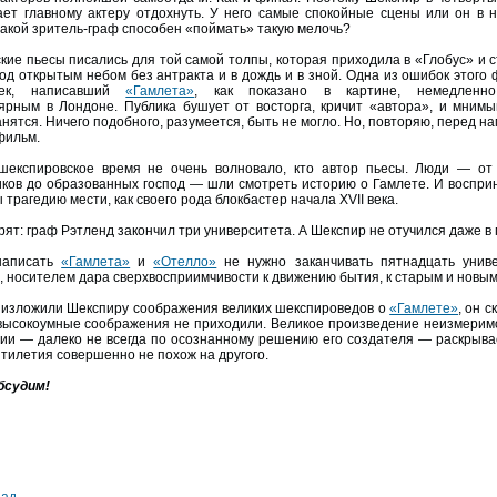
ает главному актеру отдохнуть. У него самые спокойные сцены или он в 
 Какой зритель-граф способен «поймать» такую мелочь?
кие пьесы писались для той самой толпы, которая приходила в «Глобус» и 
под открытым небом без антракта и в дождь и в зной. Одна из ошибок этого 
век, написавший
«Гамлета»
, как показано в картине, немедленно
ярным в Лондоне. Публика бушует от восторга, кричит «автора», и мнимы
нятся. Ничего подобного, разумеется, быть не могло. Но, повторяю, перед на
фильм.
шекспировское время не очень волновало, кто автор пьесы. Люди — от
ков до образованных господ — шли смотреть историю о Гамлете. И воспри
 трагедию мести, как своего рода блокбастер начала XVII века.
ят: граф Рэтленд закончил три университета. А Шекспир не отучился даже в 
написать
«Гамлета»
и
«Отелло»
не нужно заканчивать пятнадцать униве
, носителем дара сверхвосприимчивости к движению бытия, к старым и новым
 изложили Шекспиру соображения великих шекспироведов о
«Гамлете»
, он 
 высокоумные соображения не приходили. Великое произведение неизмеримо
ии — далеко не всегда по осознанному решению его создателя — раскрыва
ятилетия совершенно не похож на другого.
бсудим!