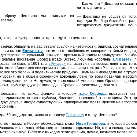
— Как же нет? Шекспир показан,
читать и писать...
у образу Шекспира мы привыкли со
— Шекспира не убудет от того,
 времен
пародии. Вообще было бы странно
историческим документам. «Ан
, которая с уверенностью претендует на реальность.
 сейчас обвалить на вас бездну ссылок на неточности, ошибки, сознательно
онным сыном
Елизаветы
, потом ее же любовником, совершил тайный инцест,
 детективно-сексуальный вымысел, привычный прием голливудского блокба
в фильме восстание Эссекса (граф Эссекс, любимец королевы
Елизаветы
, 
осстание было в 1601 г., а
«Ричард»
написан лет за восемь-девять до того
Затем, в «Анониме» все время возникают афиши театра «Роза», в котором я
Но все это мелочи и педантические придирки. Ведь мы имеем дело не с трудо
го уровня, но в общем скроенном довольно ловко по всем правилам масску
голливудского кино. Не думаю, что неведомый мне господин Орлофф, сценар
авить публику в духе романов Дэна Брауна и с успехом сделал это.
дположить, что выход фильма, в котором
граф Оксфорд
выступает как 
фордианские» страсти публики, болезненно склонной к сенсациям. Это пр
друг друга, а иногда существующих одновременно претендентов на авторств
 обочины.
дка 50 кандидатов, включая королеву
Елизавету
и жену Шекспира?
о лет назад в России обсуждалась книга
Ильи Гилилова
, в которой дока
Раздавались голоса: «Наконец-то правда открылась» Но, как и всегда, смел
ыстро схлынул. В связи с выходом этого фильма, думаю, начнется новая вол