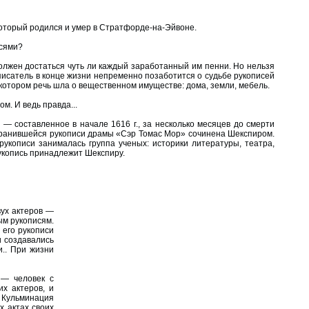
который родился и умер в Стратфорде-на-Эйвоне.
исями?
должен достаться чуть ли каждый заработанный им пенни. Но нельзя
исатель в конце жизни непременно позаботится о судьбе рукописей
 котором речь шла о вещественном имуществе: дома, земли, мебель.
м. И ведь правда...
 составленное в начале 1616 г., за несколько месяцев до смерти
охранившейся рукописи драмы «Сэр Томас Мор» сочинена Шекспиром.
рукописи занималась группа ученых: историки литературы, театра,
укопись принадлежит Шекспиру.
вух актеров —
ым рукописям.
 его рукописи
и создавались
и.. При жизни
 — человек с
х актеров, и
 Кульминация
х актах своих