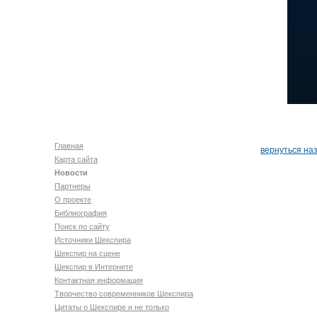
Главная
вернуться на
Карта сайта
Новости
Партнеры
О проекте
Библиография
Поиск по сайту
Источники Шекспира
Шекспир на сцене
Шекспир в Интернете
Контактная информация
Творчество современников Шекспира
Цитаты о Шекспире и не только