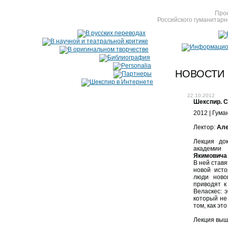
Прое
Российского гуманитарн
НОВОСТИ
22.10.2012
Шекспир. С
2012 | Гума
Лектор:
Але
Лекция док
академи
Якимовича
В ней став
новой исто
люди ново
приводят к
Веласкес: 
который не
том, как э
Лекция вышл