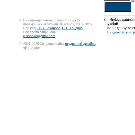
© Информационн
©
Информационно-исследовательская
службой
база данных «Русский Шекспир», 2007-2026
по надзору за со
Под ред.
Н. В. Захарова
,
Б. Н. Гайдина
.
Все права защищены.
Свидетельство о 
russhake@gmail.com
©
2007-2026 Создание сайта
студия веб-дизайна
«Интэрсо»