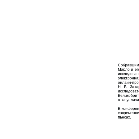
Собравшим
Марло и ег
исследова
электронна
онлайн-про
Н. В. Зах
исследоват
Великобрит
в визуализ
В конферен
современни
пьесах.