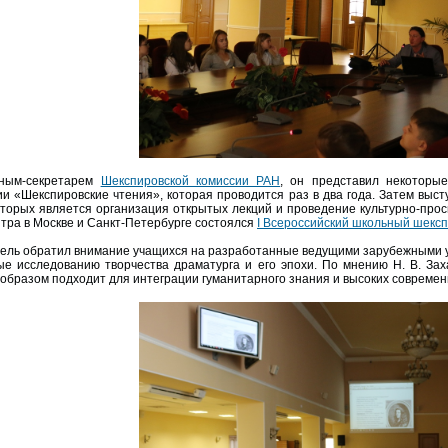
еным-секретарем
Шекспировской комиссии РАН
, он представил некоторы
и «Шекспировские чтения», которая проводится раз в два года. Затем выс
оторых является организация открытых лекций и проведение культурно-просв
нтра в Москве и Санкт-Петербурге состоялся
I Всероссийский школьный шекс
ель обратил внимание учащихся на разработанные ведущими зарубежными 
е исследованию творчества драматурга и его эпохи. По мнению Н. В. Зах
образом подходит для интеграции гуманитарного знания и высоких современ