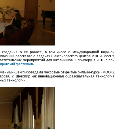
е сведения о ее работе, в том числе о международной научной
тупающий рассказал о задачах Шекспировского центра ИФПИ МосГУ,
етительских мероприятий для школьников. К примеру, в 2018 г. при
пировский фестиваль
.
учеными-шекспироведами массовые открытые онлайн-курсы (МООК),
арова, У. Шекспир как инновационная образовательная технология
ных технологий.