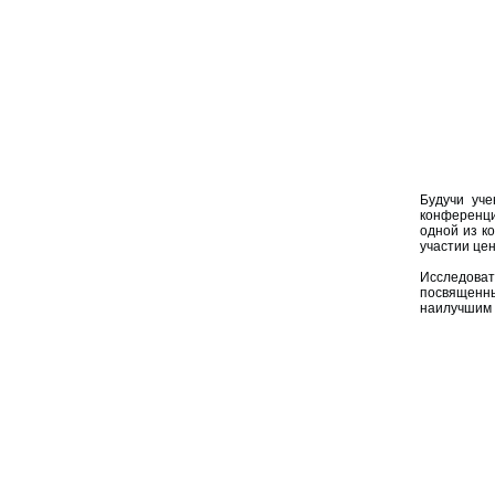
Будучи уч
конференци
одной из к
участии це
Исследоват
посвященны
наилучшим 