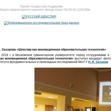
Проект создан при поддержке
йского гуманитарного научного фонда (грант № 05-04-124238в).
В. Захарова «Шекспир как инновационная образовательная технология»
 2018 г. в Московском гуманитарном университете перед сотрудниками 
ак инновационная образовательная технология»
выступил кандидат филол
итута фундаментальных и прикладных исследований МосГУ
Н. В. Захаров
.