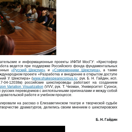
вательские и информационные проекты ИФПИ МосГУ: «Кристофер
работа ведется при поддержке Российского фонда фундаментальных
данных
«Русский Шекспир»
и
«Современники Шекспира»
, а также
международном проекте «Разработка и внедрение в открытом доступе
ний У. Шекспира» (
www.shakespearecorpus.ru
; рук. Б. Н. Гайдин, исп.
7-04-12038в) российские шекспироведы работают на созданием
sion Variation Visualization
(VVV; рук. Т. Чизман, Университет Суонси,
 русских переводчиков с англоязычными оригиналами и между собой
довательской работе и учебном процессе.
гировали на рассказ о Елизаветинском театре и творческой судьбе
 творчестве драматургов, делились своим мнением о шекспировских
Б. Н. Гайдин