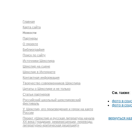
Главная
Карта сайта
Новости
Партнеры
О проекте
Библиография
Поиск по сайту
Источники Шекспира
Шекспир на сцене
Шекспир в Интернете
Контактная информация
Творчество современников Шекспира
Цитаты о Шекспире и не только
См. также
:
Статьи партнеров
Российский школьный шекспировский
фото в соц
фестиваль
фото в соц
У. Шекспир, его произведения и герои на карте
России
вернуться на
Проект «Шекспир и русская литература начала
XX века (традиции, реминисценции, переводы,
литературно-критическая рецепция)»