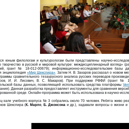
ся юным филологам и культурологам были представлены научно-исследо
о творчество в русской и мировой культуре: междисциплинарный взгляд» (
ний, грант № 18-012-00679); информационно-исследовательские базы 
я энциклопедия
«Мир Шекспира»
. Затем Н. В. Захаров рассказал о новом 
граммы сравнительного тезаурусного анализа русских переводов произведе
аров, И. И. Лисович, В. С. Макаров). При поддержке РФФИ (грант № 1
ельской базы данных, позволяющей использовать средства платформы
Ver
ания). Данная разработка предоставляет инструменты для сравнения версий
ированной среде. Онлайн-программа может быть использована в научно-иссле
ц-зале учебного корпуса № 3 собрались около 70 человек. Ребята живо реа
ков Шекспира (
К. Марло
,
Б. Джонсона
и др.), задавали вопросы о жизни и