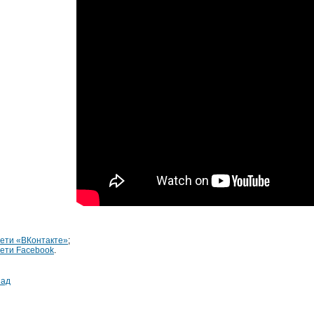
сети «ВКонтакте»
;
сети Facebook
.
зад