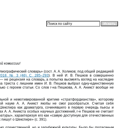
й комиссии!
иографический словарь» (сост. А. А. Холиков; под общей редакцией
2018. № 3 (46). С. 285–293
). В ней И. В. Пешков в совершенно
 — не рецензия на словарь, а попытка высмеять взгляд на наследие
 на триста с лишним имен И. В. Пешков выбрал одну-единственную
ько с героем статьи. Со слов г-на Пешкова, А. А. Аникст вообще не
ульной и немотивированной критике «стратфордианства», которому
ой науке А. А. Аникст якобы не смог разобраться. Считая себя
Шекспира как драматурга, сочинявшего в первую очередь пьесы и
ах А. А. Аникста особых научных достижений, г-н Пешков не считает
атуры», характеризуя его как «самую доступную для отечественных
пишут о Шекспире» (с. 391).
ько отечественной, но и зарубежной культуры. Было бы гротескным