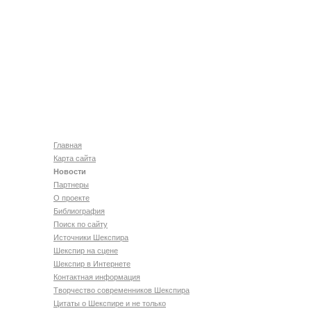
Главная
Карта сайта
Новости
Партнеры
О проекте
Библиография
Поиск по сайту
Источники Шекспира
Шекспир на сцене
Шекспир в Интернете
Контактная информация
Творчество современников Шекспира
Цитаты о Шекспире и не только