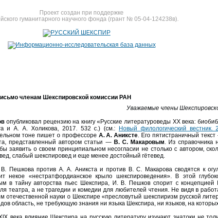
Проект создан при поддержке
йского гуманитарного научного фонда (грант № 05-04-124238в).
письмо членам Шекспировской комиссии РАН
Уважаемые члены Шекспировско
ов
опубликовал рецензию на книгу «Русские литературоведы ХХ века: биобибл
га и А. А. Холикова, 2017. 532 с.) (см.:
Новый филологический вестник. 
ельном тоне пишет о профессоре
А. А. Аниксте
. Его пятистраничный текст
ста, представленный автором статьи —
В. С. Макаровым
. Из справочника
обы заявить о своем принципиальном несогласии не столько с автором, скол
вед, слабый шекспировед и еще менее достойный гётевед.
В. Пешкова против А. А. Аникста и против В. С. Макарова сводятся к ог
ит некое «нестратфордианское крыло шекспирове­дения». В этой глубок
м в тайну авторства пьес Шекспира, И. В. Пешков спорит с концепцией 
ля театра, а не трагедии и комедии для любителей чтения. Не видя в работ
м отечественной науки о Шекспире «пресловутый шекспиризм русской литер
ов область, не требующую знания ни языка Шекспира, ни языков, на которых 
XIX века влияние Шекспира на русскую литературу изучают знатоки не тол