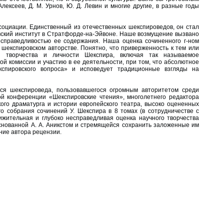
Алексеев, Д. М. Урнов, Ю. Д. Левин и многие другие, в разные годы
социации. Единственный из отечественных шекспирове­дов, он стал
вский институт в Стратфорде-на-Эйвоне. Наше возмущение вызвано
есправедливостью ее содержания. Наша оценка сочиненного г-ном
шекспировском авторстве. Понятно, что приверженность к тем или
творчества и личности Шекспира, включая так называемое
ой комиссии и участию в ее деятельности, при том, что абсолютное
кспировского вопроса» и исповедует традиционные взгляды на
ся шекспироведа, пользовавшегося огромным авторитетом среди
ой конференции «Шекспировские чтения», многолетнего редактора
ого драматурга и истории европейского театра, высоко оцененных
 собрания сочинений У. Шек­спира в 8 томах (в сотрудничестве с
чижительная и глубоко несправедливая оценка научного творчества
основанной А. А. Аникстом и стремящейся сохранить заложенные им
ние автора рецензии.