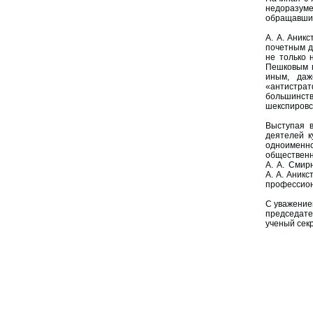
недоразуме
обращавшие
А. А. Аник
почетным д
не только 
Пешковым п
иным, даж
«антистрат
большинст
шекспировс
Выступая в
деятелей к
одноименно
общественн
А. А. Смир
А. А. Аник
профессион
С уважение
председате
ученый сек