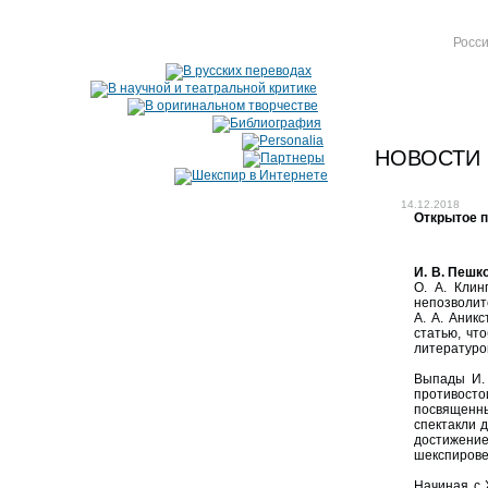
Росси
НОВОСТИ
14.12.2018
Открытое 
И. В. Пешк
О. А. Клин
непозволит
А. А. Аник
статью, чт
литературо
Выпады И. 
противосто
посвященны
спектакли д
достижение
шекспировед
Начиная с 