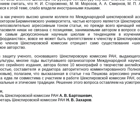
нием считать, что Н. И. Стороженко, М. М. Морозов, А. А. Смирнов, М. П. 
ся к этой теме, слабо владели иностранными языками.
ста как ученого высоко ценили коллеги по Международной шекспировской ас
октором Бирмингемского университета, частью которого является Шекспиро
непозволительно агрессивным тоном статьи, но прежде всего кричащей н
асквиля никак не связана с позициями, занимаемыми автором в вопросе о 
е самым дискуссионным научным школам и тенденциям в изучении 
фордианство», вовсе не может быть препятствием к членству в Шекспировск
во членов Шекспировской комиссии отрицает само существование «ше
кое авторство.
 защиту ученого, основавшего Шекспировскую комиссию РАН, выдающего
ультуры, многие годы выступавшего организатором Международной научн
го серийного издания, автора более 10 монографий о творчестве английск
остью, составителя и редактора авторитетного комментированного Полного
новым),
полагаем, что высказанная в статье г-на Пешкова агрессивно уни
ста едва ли совместима с участием в работе Шекспировской комиссии РАН, 
альные и этические традиции. Решение этого вопроса оставляем на усмотре
м,
ль Шекспировской комиссии РАН
А. В. Бартошевич
,
ретарь Шекспировской комиссии РАН
Н. В. Захаров
.