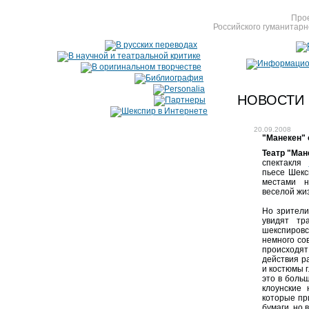
Прое
Российского гуманитарн
НОВОСТИ
20.09.2008
"Манекен" 
Театр "Ман
спектакля
пьесе Шекс
местами н
веселой жи
Но зрители
увидят тр
шекспиров
немного со
происходят
действия р
и костюмы г
это в боль
клоунские
которые пр
бумаги, но 