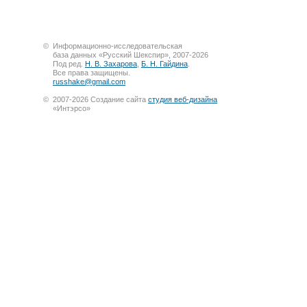
©
Информационно-исследовательская
база данных «Русский Шекспир», 2007-2026
Под ред.
Н. В. Захарова
,
Б. Н. Гайдина
.
Все права защищены.
russhake@gmail.com
©
2007-2026 Создание сайта
студия веб-дизайна
«Интэрсо»