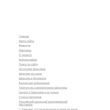
Главная
Карта сайта
Новости
Партнеры
О проекте
Библиография
Поиск по сайту
Источники Шекспира
Шекспир на сцене
Шекспир в Интернете
Контактная информация
Творчество современников Шекспира
Цитаты о Шекспире и не только
Статьи партнеров
Российский школьный шекспировский
фестиваль
У. Шекспир, его произведения и герои на карте