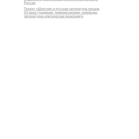
России
Проект «Шекспир и русская литература начала
XX века (традиции, реминисценции, переводы,
литературно-критическая рецепция)»