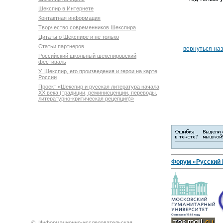
Шекспир в Интернете
Контактная информация
Творчество современников Шекспира
Цитаты о Шекспире и не только
Статьи партнеров
вернуться на
Российский школьный шекспировский
фестиваль
У. Шекспир, его произведения и герои на карте
России
Проект «Шекспир и русская литература начала
XX века (традиции, реминисценции, переводы,
литературно-критическая рецепция)»
Форум «Русский
©
Информационно-исследовательская