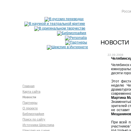
Росси
НОВОСТИ
22.09.2008
Челябинску
Челябинск 
южноуральс
десяти горо
Этот фести
неделю Че
Главная
драматурго
Карта сайта
современн
Новости
Мартина М
Знамениты
Партнеры
зрителей с
О проекте
не оставит
Библиография
Мещанино
Поиск по сайту
При всей п
Источники Шекспира
участников 
год только 
Шекспир на сцене