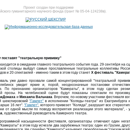
Проект создан при поддержке
йского гуманитарного научного фонда (грант № 05-04-124238в).
 поставят "театральную прививку"
находится в ожидании главного театрального события года. 29 сентября на с
кой столицы выйдут самые прославленные театральные коллективы России
дов и 20 спектаклей - именно таким в этом году станет
Х фестиваль "Камера
валь уже давно прозвали самой концентрированной "театральной прививк
лябинск увидит яркие и, порой, неоднозначные постановки отечеств
в. По признанию организаторов "Камераты", в этом году сделан резки
ой прозы. На челябинской сцене будут показаны спектакли по произве
акДонаха
и
Михаила Вальчака
. Впрочем, по-новому участники фестиваля взг
й шекспировский
"Гамлет"
в исполнении "Коляды-театра" из Екатринбурга и
тарше 16 лет".
"Гамлет"
, которого привезет "Коляда", разрушит все стереоти
 ни от одной мысли по поводу восприятия реализации этого материала", -
ва
, художественный руководитель Камерного театра.
рограммной насыщенности фестиваля, организаторы отмечают один негати
"Камераты" в этом году исчезли два зарубежных театра: один из Грузии, друг
увеличивается. Не случайно "Камерату" называют своеобразным "срезом всей