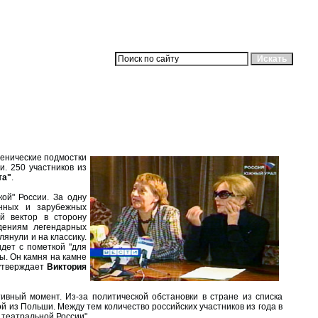
ценические подмостки
. 250 участников из
та"
.
ой" России. За одну
енных и зарубежных
й вектор в сторону
дениям легендарных
лянули и на классику.
дет с пометкой "для
пы. Он камня на камне
 утверждает
Виктория
вный момент. Из-за политической обстановки в стране из списка
ой из Польши. Между тем количество российских участников из года в
 театральной России".