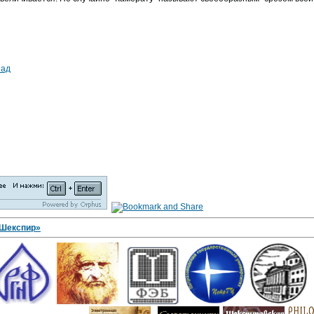
зад
 Шекспир»