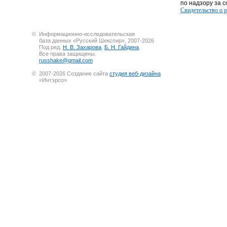
по надзору за со
Свидетельство о 
©
Информационно-исследовательская
база данных «Русский Шекспир», 2007-2026
Под ред.
Н. В. Захарова
,
Б. Н. Гайдина
.
Все права защищены.
russhake@gmail.com
©
2007-2026 Создание сайта
студия веб-дизайна
«Интэрсо»