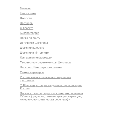
Главная
Карта сайта
Новости
Партнеры
О проекте
Библиография
Поиск по сайту
Источники Шекспира
Шекспир на сцене
Шекспир в Интернете
Контактная информация
Творчество современников Шекспира
Цитаты о Шекспире и не только
Статьи партнеров
Российский школьный шекспировский
фестиваль
У. Шекспир, его произведения и герои на карте
России
Проект «Шекспир и русская литература начала
XX века (традиции, реминисценции, переводы,
литературно-критическая рецепция)»