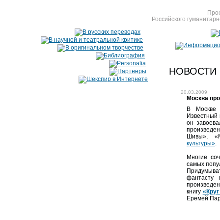
Прое
Российского гуманитарн
НОВОСТИ
20.03.2009
Москва пр
В Москве
Известный 
он завоева
произведен
Шивы», «
культуры»
.
Многие со
самых попу
Придумыва
фантасту 
произведен
книгу
«Круг
Еремей Пар