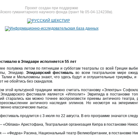
Проект создан при поддержке
йского гуманитарного научного фонда (грант № 05-04-124238в).
стивалю в Эпидавре исполняется 55 лет
лее полувека летом по пятницам и субботам театралы со всей Греции выби
опы, Эпидавр.
Эпидаврский фестиваль
во всем театральном мире ожида
 Талии и Мельпомены знают, что здесь будут и оглушительные триумфы, и э
т не обойтись без скандалов.
ом этой культурной традиции можно считать постановку «Электры» Софокла
Эпидаврского фестиваля является «Ипполит» Эврипида в постановке того
ий старались как можно точнее воспроизвести приемы античного театра, р
ереосмыслении античного наследия эллинов. Но несмотря на экперимен
венно классические пьесы.
 фестиваль продлится с 3 июля по 22 августа. В его программе значатся след
 — «Облака» Аристофана, Театральная организация Кипра в постановке Никос
ля — «Федра» Расина, Национальный театр Великобритании, в постановке Ни