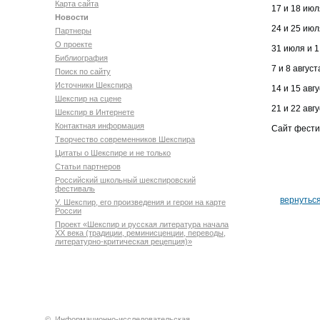
Карта сайта
17 и 18 ию
Новости
24 и 25 ию
Партнеры
О проекте
31 июля и 
Библиография
7 и 8 авгус
Поиск по сайту
Источники Шекспира
14 и 15 ав
Шекспир на сцене
21 и 22 авг
Шекспир в Интернете
Контактная информация
Сайт фести
Творчество современников Шекспира
Цитаты о Шекспире и не только
Статьи партнеров
Российский школьный шекспировский
фестиваль
вернутьс
У. Шекспир, его произведения и герои на карте
России
Проект «Шекспир и русская литература начала
XX века (традиции, реминисценции, переводы,
литературно-критическая рецепция)»
©
Информационно-исследовательская