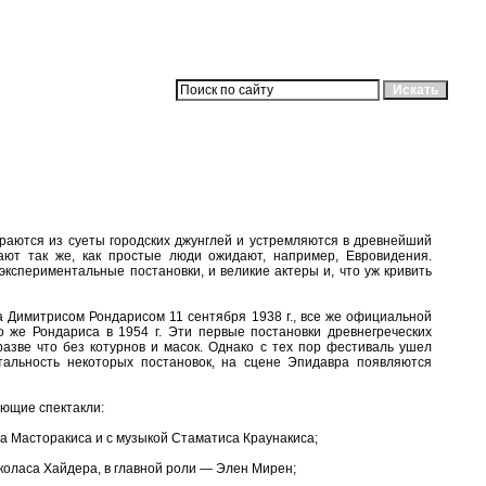
раются из суеты городских джунглей и устремляются в древнейший
ют так же, как простые люди ожидают, например, Евровидения.
кспериментальные постановки, и великие актеры и, что уж кривить
 Димитрисом Рондарисом 11 сентября 1938 г., все же официальной
 же Рондариса в 1954 г. Эти первые постановки древнегреческих
азве что без котурнов и масок. Однако с тех пор фестиваль ушел
тальность некоторых постановок, на сцене Эпидавра появляются
ующие спектакли:
а Масторакиса и с музыкой Стаматиса Краунакиса;
коласа Хайдера, в главной роли — Элен Мирен;