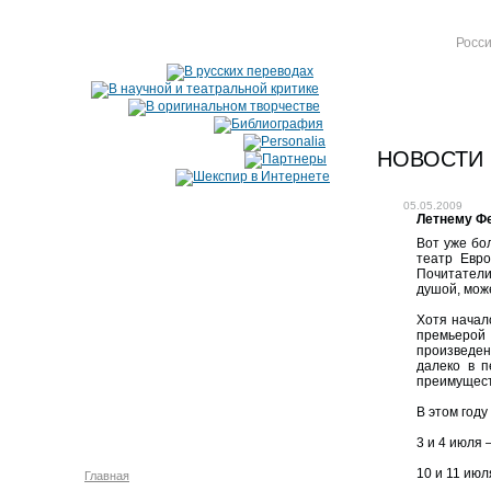
Росси
НОВОСТИ
05.05.2009
Летнему Фе
Вот уже бо
театр Евр
Почитатели
душой, може
Хотя начал
премьерой 
произведен
далеко в п
преимущест
В этом году
3 и 4 июля
10 и 11 ию
Главная