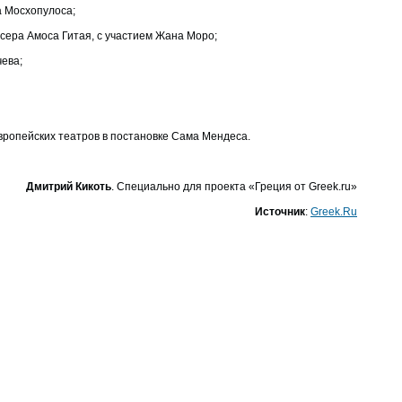
а Мосхопулоса;
сера Амоса Гитая, с участием Жана Моро;
чева;
вропейских театров в постановке Сама Мендеса.
Дмитрий Кикоть
. Специально для проекта «Греция от Greek.ru»
Источник
:
Greek.Ru