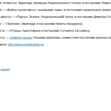
ля «Алкеста» Эврипида, премьера Национального театра, в постановке Томас
ля — «Война сынов света с сыновьями тьмы» в постановке израильского режис
1 августа — «Персы» Эсхила, Национальныйй театр, в постановке Димитра Го
та — «Троянки» Эврипида, в постановке Никиты Кундуриса;
густа — «Птицы» Аристофана в постановке Сотириса Хатзакиса;
уста —
«Зимняя сказка»
Уильяма Шекспира, совместная постановка крупных е
валя:
http
://www.greekfestival.gr/
я назад