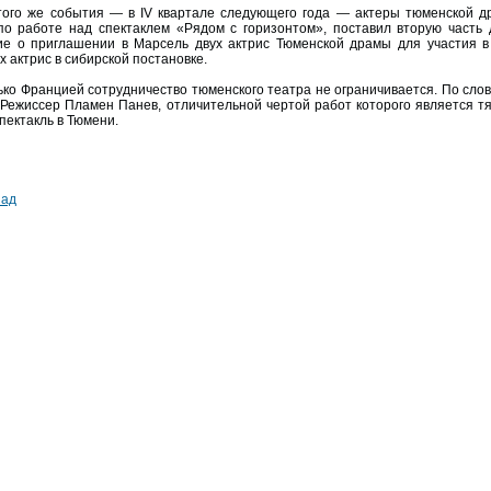
того же события — в IV квартале следующего года — актеры тюменской др
о работе над спектаклем «Рядом с горизонтом», поставил вторую часть д
е о приглашении в Марсель двух актрис Тюменской драмы для участия в
 актрис в сибирской постановке.
ько Францией сотрудничество тюменского театра не ограничивается. По слов
 Режиссер Пламен Панев, отличительной чертой работ которого является тя
пектакль в Тюмени.
зад