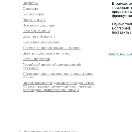
Партнеры
В рамках э
тюменцам п
О проекте
предложени
Библиография
французских
Поиск по сайту
Однако тол
Источники Шекспира
Болгарией.
Шекспир на сцене
поставить с
Шекспир в Интернете
Контактная информация
Творчество современников Шекспира
Цитаты о Шекспире и не только
вернуться на
Статьи партнеров
Российский школьный шекспировский
фестиваль
У. Шекспир, его произведения и герои на карте
России
Проект «Шекспир и русская литература начала
XX века (традиции, реминисценции, переводы,
литературно-критическая рецепция)»
©
Информационно-исследовательская