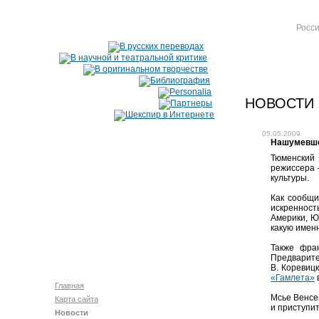
Росси
НОВОСТИ
05.05.2009
Нашумевшег
Тюменский 
режиссера
культуры.
Как сообщи
искренност
Америки, Ю
какую именн
Также фра
Предварит
В. Коревиц
«Гамлета»
Главная
Мсье Венсей
Карта сайта
и приступит
Новости