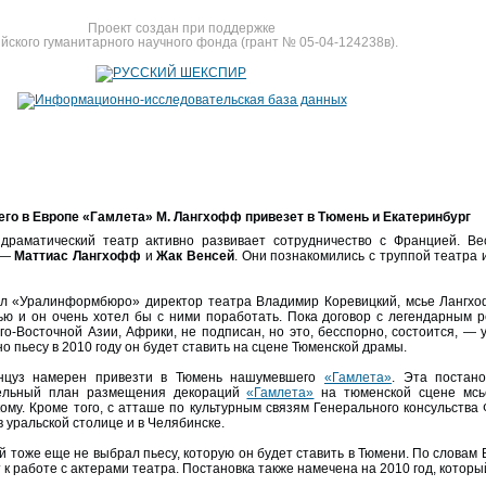
Проект создан при поддержке
йского гуманитарного научного фонда (грант № 05-04-124238в).
о в Европе «Гамлета» М. Лангхофф привезет в Тюмень и Екатеринбург
драматический театр активно развивает сотрудничество с Францией. В
 —
Маттиас Лангхофф
и
Жак Венсей
. Они познакомились с труппой театра
л «Уралинформбюро» директор театра Владимир Коревицкий, мсье Лангхоф
ью и он очень хотел бы с ними поработать. Пока договор с легендарным 
го-Восточной Азии, Африки, не подписан, но это, бесспорно, состоится, —
о пьесу в 2010 году он будет ставить на сцене Тюменской драмы.
нцуз намерен привезти в Тюмень нашумевшего
«Гамлета»
. Эта постан
ельный план размещения декораций
«Гамлета»
на тюменской сцене мсь
кому. Кроме того, с атташе по культурным связям Генерального консульств
в уральской столице и в Челябинске.
 тоже еще не выбрал пьесу, которую он будет ставить в Тюмени. По словам 
 к работе с актерами театра. Постановка также намечена на 2010 год, котор