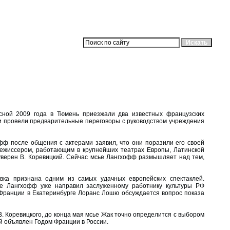
есной 2009 года в Тюмень приезжали два известных французских
 и провели предварительные переговоры с руководством учреждения
ф после общения с актерами заявил, что они поразили его своей
режиссером, работающим в крупнейших театрах Европы, Латинской
 уверен В. Коревицкий. Сейчас мсье Лангхофф размышляет над тем,
овка признана одним из самых удачных европейских спектаклей.
е Лангхофф уже направил заслуженному работнику культуры РФ
а Франции в Екатеринбурге Лоранс Лошю обсуждается вопрос показа
В. Коревицкого, до конца мая мсье Жак точно определится с выбором
ый объявлен Годом Франции в России.