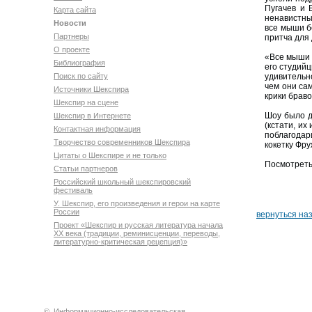
Пугачев и 
Карта сайта
ненавистны
Новости
все мыши б
Партнеры
притча для
О проекте
«Все мыши 
Библиография
его студийц
Поиск по сайту
удивительно
чем они са
Источники Шекспира
крики браво
Шекспир на сцене
Шоу было д
Шекспир в Интернете
(кстати, и
Контактная информация
поблагодар
Творчество современников Шекспира
кокетку Фру
Цитаты о Шекспире и не только
Посмотрет
Статьи партнеров
Российский школьный шекспировский
фестиваль
У. Шекспир, его произведения и герои на карте
России
вернуться на
Проект «Шекспир и русская литература начала
XX века (традиции, реминисценции, переводы,
литературно-критическая рецепция)»
©
Информационно-исследовательская