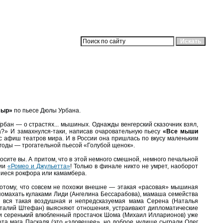
сыр»
по пьесе Дюлы Урбана.
рбан — о страстях... мышиных. Однажды венгерский сказочник взял,
а?» И замахнулся-таки, написав очаровательную пьесу
«Все мыши
 с афиш театров мира. И в России она пришлась по вкусу маленьким
 годы — трогательной пьесой «Голубой щенок».
осите вы. А притом, что в этой немного смешной, немного печальной
дии
«Ромео и Джульетта»
! Только в финале никто не умрет, наоборот
вшиеся рокфора или камамбера.
отому, что совсем не похожи внешне — этакая «расовая» мышиная
омахать кулаками Лиди (Ангелина Бессарабова), мамаша семейства
, вся такая воздушная и непредсказуемая мама Серена (Наталья
Виталий Штефан) выясняют отношения, устраивают дипломатические
 и серенький влюбленный простачок Шома (Михаил Илларионов) уже
ота мага Паскаля (это «зловещее», но доброе чудище сыграли Олег