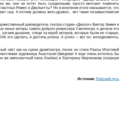
чно же, они не хотят быть съеденными, просто мечтают поменять
есчастных Ромео и Джульетты? Но в конечном итоге оказывается, что
ают сыр. А потому должны жить дружно... вот такая незамысловатая
удожественный руководитель театра-студии «Диалог» Виктор Зимин и
амые юные актеры самого доброго режиссера Смоленска, и делали это
, затаив дыхание, следя за игрой актеров, которые были не старше,
АК это сделать, и достичь успеха. А успех — вот он: аплодисменты,
й свет как на сцене драмтеатра, песни на стихи Раисы Ипатовой
талантливая художница Анастасия Шведова! А еще очень хотелось бы
н же импозантный папа Альбин) и Екатерину Марченкову (озорную
Источник
:
Рабочий путь