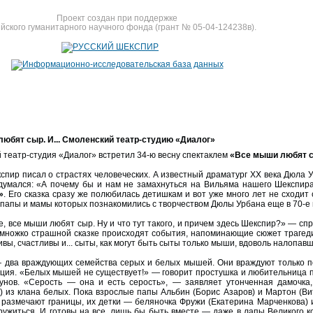
Проект создан при поддержке
йского гуманитарного научного фонда (грант № 05-04-124238в).
юбят сыр. И... Смоленский театр-студию «Диалог»
 театр-студия «Диалог» встретил 34-ю весну спектаклем
«Все мыши любят 
спир писал о страстях человеческих. А известный драматург XX века Дюла У
думался: «А почему бы и нам не замахнуться на Вильяма нашего Шекспир
»
. Его сказка сразу же полюбилась детишкам и вот уже много лет не сходит
 папы и мамы которых познакомились с творчеством Дюлы Урбана еще в 70-е
, все мыши любят сыр. Ну и что тут такого, и причем здесь Шекспир?» — спр
немножко страшной сказке происходят события, напоминающие сюжет траге
ивы, счастливы и... сыты, как могут быть сыты только мыши, вдоволь налопа
 два враждующих семейства серых и белых мышей. Они враждуют только п
ция. «Белых мышей не существует!» — говорит простушка и любительница п
унов. «Серость — она и есть серость», — заявляет утонченная дамочка
) из клана белых. Пока взрослые папы Альбин (Борис Азаров) и Мартон (
 размечают границы, их детки — беляночка Фружи (Екатерина Марченкова)
ружиться. И готовы на все, лишь бы быть вместе — даже в лапы Великого к