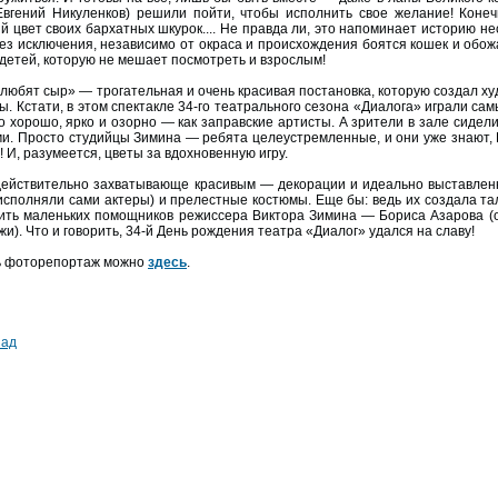
Евгений Никуленков) решили пойти, чтобы исполнить свое желание! Коне
й цвет своих бархатных шкурок.... Не правда ли, это напоминает историю н
ез исключения, независимо от окраса и происхождения боятся кошек и обож
 детей, которую не мешает посмотреть и взрослым!
любят сыр» — трогательная и очень красивая постановка, которую создал х
ы. Кстати, в этом спектакле 34-го театрального сезона «Диалога» играли с
 хорошо, ярко и озорно — как заправские артисты. А зрители в зале сидели
ми. Просто студийцы Зимина — ребята целеустремленные, и они уже знают, К
! И, разумеется, цветы за вдохновенную игру.
ействительно захватывающе красивым — декорации и идеально выставленны
х исполняли сами актеры) и прелестные костюмы. Еще бы: ведь их создала 
ить маленьких помощников режиссера Виктора Зимина — Бориса Азарова (о
жи). Что и говорить, 34-й День рождения театра «Диалог» удался на славу!
ь фоторепортаж можно
здесь
.
зад