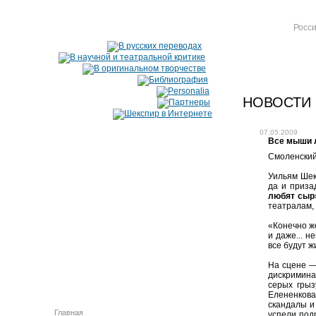
Росси
НОВОСТИ
07.05.2009
Вcе мыши л
Смоленский
Уильям Шек
да и приза
любят сыр
театралам,
«Конечно же
и даже... 
все будут ж
На сцене —
дискримина
серых грыз
Елененкова
скандалы и
Главная
успели под