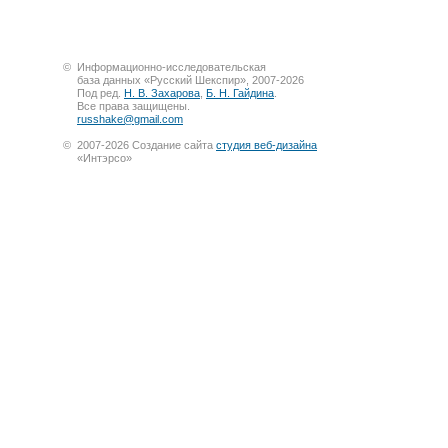
©
Информационно-исследовательская
база данных «Русский Шекспир», 2007-2026
Под ред.
Н. В. Захарова
,
Б. Н. Гайдина
.
Все права защищены.
russhake@gmail.com
©
2007-2026 Создание сайта
студия веб-дизайна
«Интэрсо»