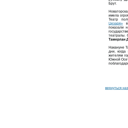
Брут.
Новаторск
имела огром
Театр по
Цезаря»
в 
показали н
государств
театралы. 
Тамерлан 
Накануне Т
дни, когда
жителям го
Южной Осет
поблагодар
вернуться на