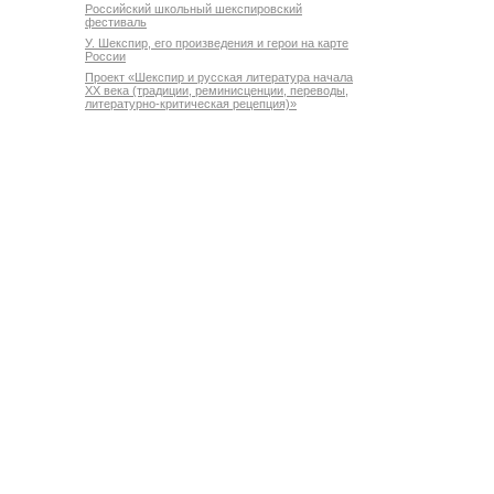
Российский школьный шекспировский
фестиваль
У. Шекспир, его произведения и герои на карте
России
Проект «Шекспир и русская литература начала
XX века (традиции, реминисценции, переводы,
литературно-критическая рецепция)»