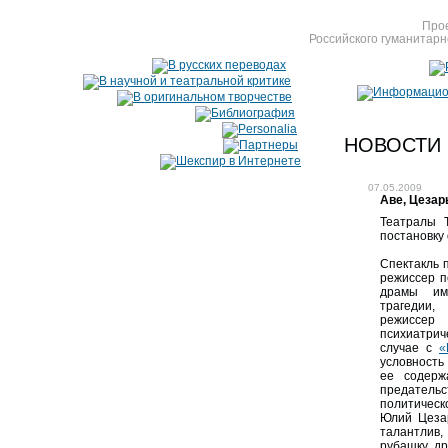
Прое
Российского гуманитарн
НОВОСТИ
07.05.2009
Аве, Цезар
Театралы 
постановку
Спектакль 
режиссер п
драмы им
трагедии,
режиссе
психиатрич
случае с
«
условность
ее содерж
предател
политичес
Юлий Цеза
талантлив
рубашку др