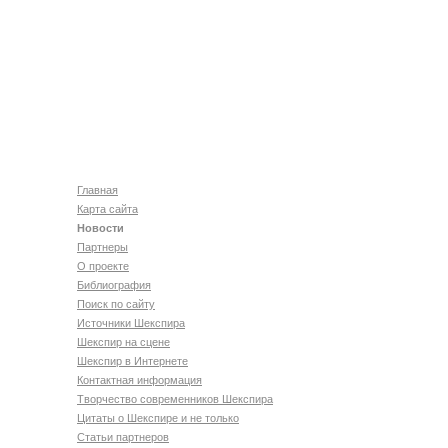
Главная
Карта сайта
Новости
Партнеры
О проекте
Библиография
Поиск по сайту
Источники Шекспира
Шекспир на сцене
Шекспир в Интернете
Контактная информация
Творчество современников Шекспира
Цитаты о Шекспире и не только
Статьи партнеров