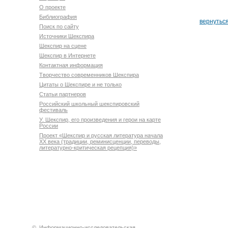
О проекте
Библиография
вернутьс
Поиск по сайту
Источники Шекспира
Шекспир на сцене
Шекспир в Интернете
Контактная информация
Творчество современников Шекспира
Цитаты о Шекспире и не только
Статьи партнеров
Российский школьный шекспировский
фестиваль
У. Шекспир, его произведения и герои на карте
России
Проект «Шекспир и русская литература начала
XX века (традиции, реминисценции, переводы,
литературно-критическая рецепция)»
©
Информационно-исследовательская