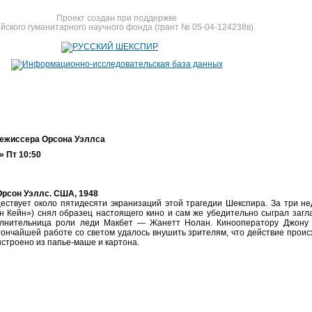
Проект создан при поддержке
йского гуманитарного научного фонда (грант № 05-04-124238в).
режиссера Орсона Уэллса
 Пт 10:50
рсон Уэллс. США, 1948
ествует около пятидесяти экранизаций этой трагедии Шекспира. За три не
н Кейн») снял образец настоящего кино и сам же убедительно сыграл загл
лнительница роли леди Макбет — Жанетт Нолан. Кинооператору Джону Л
тончайшей работе со светом удалось внушить зрителям, что действие проис
ыстроено из папье-маше и картона.