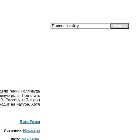
дели гений Голливуда
авную роль. Под стать
. Расселу («Психо»)
ходит на натуре. Хотя
Вита Рамм
Источник
:
Известия
Фото
:
Wikipedia