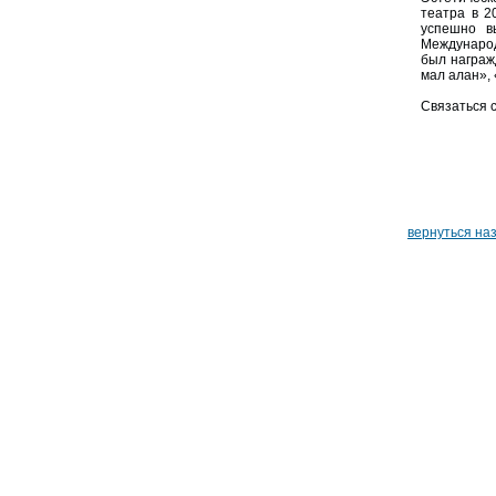
театра в 2
успешно в
Международ
был награж
мал алан», 
Связаться 
вернуться на