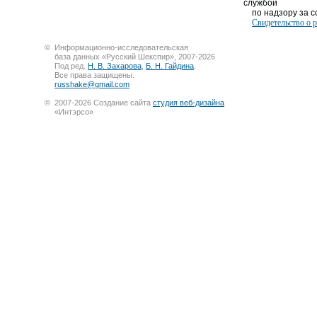
службой
по надзору за со
Свидетельство о 
©
Информационно-исследовательская
база данных «Русский Шекспир», 2007-2026
Под ред.
Н. В. Захарова
,
Б. Н. Гайдина
.
Все права защищены.
russhake@gmail.com
©
2007-2026 Создание сайта
студия веб-дизайна
«Интэрсо»