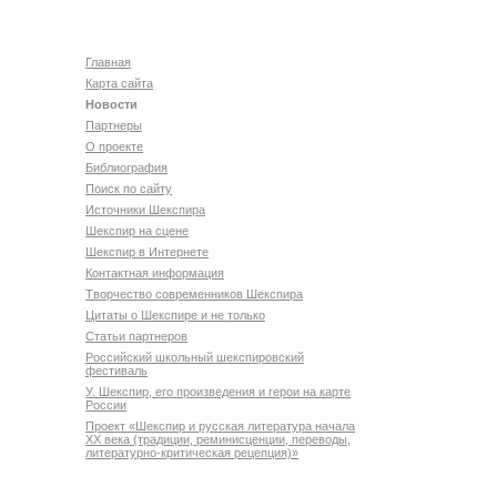
Главная
Карта сайта
Новости
Партнеры
О проекте
Библиография
Поиск по сайту
Источники Шекспира
Шекспир на сцене
Шекспир в Интернете
Контактная информация
Творчество современников Шекспира
Цитаты о Шекспире и не только
Статьи партнеров
Российский школьный шекспировский
фестиваль
У. Шекспир, его произведения и герои на карте
России
Проект «Шекспир и русская литература начала
XX века (традиции, реминисценции, переводы,
литературно-критическая рецепция)»