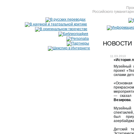
Прое
Российского гуманитарн
НОВОСТИ
11.03.2010
«История л
Музейный 
проект «Те
силами дет
«Основная
прекрасно
мероприяти
— сказал
Везирова
.
Музейный 
спектаклей
был приу
азербайджа
Детский т
Эстетичес