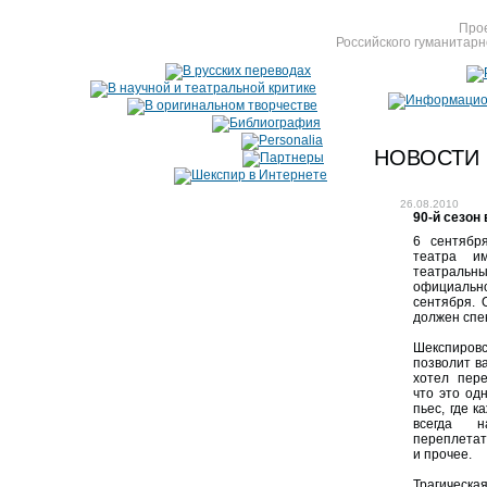
Прое
Российского гуманитарн
НОВОСТИ
26.08.2010
90-й сезон 
6 сентябр
театра и
театральны
официаль
сентября. 
должен спе
Шекспировс
позволит в
хотел пере
что это од
пьес, где к
всегда н
переплетат
и прочее.
Трагическ