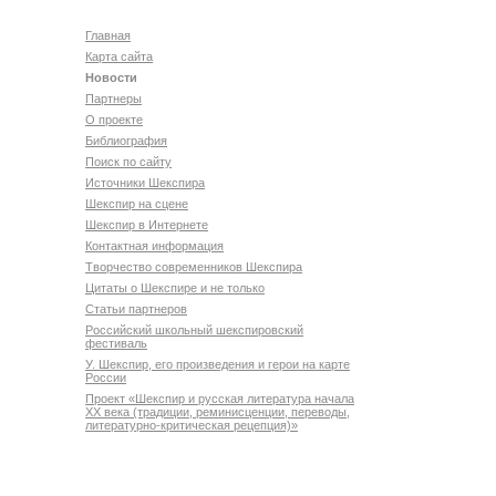
Главная
Карта сайта
Новости
Партнеры
О проекте
Библиография
Поиск по сайту
Источники Шекспира
Шекспир на сцене
Шекспир в Интернете
Контактная информация
Творчество современников Шекспира
Цитаты о Шекспире и не только
Статьи партнеров
Российский школьный шекспировский
фестиваль
У. Шекспир, его произведения и герои на карте
России
Проект «Шекспир и русская литература начала
XX века (традиции, реминисценции, переводы,
литературно-критическая рецепция)»