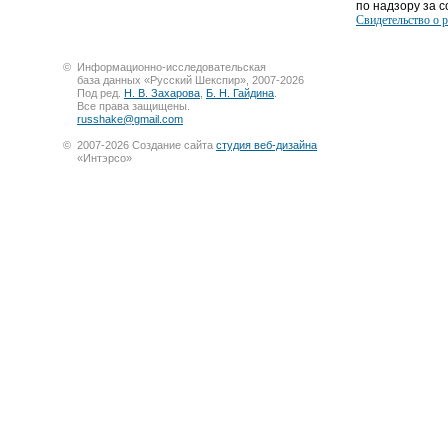
по надзору за со
Свидетельство о 
©
Информационно-исследовательская
база данных «Русский Шекспир», 2007-2026
Под ред.
Н. В. Захарова
,
Б. Н. Гайдина
.
Все права защищены.
russhake@gmail.com
©
2007-2026 Создание сайта
студия веб-дизайна
«Интэрсо»