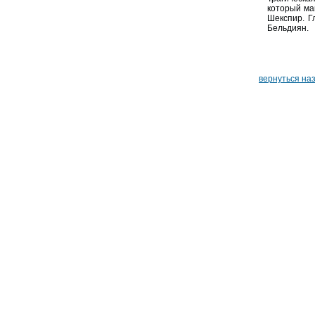
который ма
Шекспир. Г
Бельдиян.
вернуться на