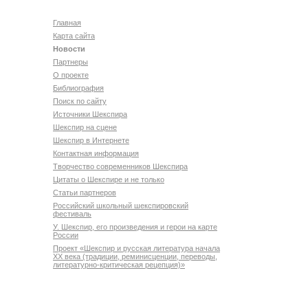
Главная
Карта сайта
Новости
Партнеры
О проекте
Библиография
Поиск по сайту
Источники Шекспира
Шекспир на сцене
Шекспир в Интернете
Контактная информация
Творчество современников Шекспира
Цитаты о Шекспире и не только
Статьи партнеров
Российский школьный шекспировский
фестиваль
У. Шекспир, его произведения и герои на карте
России
Проект «Шекспир и русская литература начала
XX века (традиции, реминисценции, переводы,
литературно-критическая рецепция)»