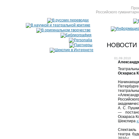
Прое
Российского гуманитарн
НОВОСТИ
01.09.2010
Александри
Театральн
Оскараса 
Начинающ
Петербур
театр
«Александр
Российс
академич
А. С. Пушк
— постано
Оскараса К
Шекспира
«
Спектакль
театра буд
2010 г.