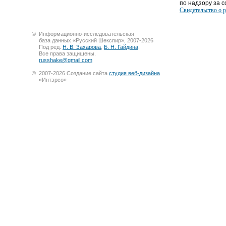
по надзору за со
Свидетельство о 
©
Информационно-исследовательская
база данных «Русский Шекспир», 2007-2026
Под ред.
Н. В. Захарова
,
Б. Н. Гайдина
.
Все права защищены.
russhake@gmail.com
©
2007-2026 Создание сайта
студия веб-дизайна
«Интэрсо»