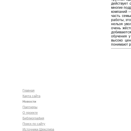
действует 
многие под
компаний —
часть семь
работы, это
нельзя уво
очень жёст
добиваются
обучения у
высоко цен
понимают р
Главная
Карта сайта
Новости
Партнеры
О проекте
Библиография
Поиск по сайту
Источники Шекспира