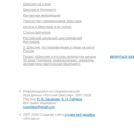
Шекспир на сцене
Шекспир в Интернете
Контактная информация
Творчество современников Шекспира
Цитаты о Шекспире и не только
Статьи партнеров
Российский школьный шекспировский
фестиваль
У. Шекспир, его произведения и герои на карте
России
вернуться на
Проект «Шекспир и русская литература начала
XX века (традиции, реминисценции, переводы,
литературно-критическая рецепция)»
©
Информационно-исследовательская
база данных «Русский Шекспир», 2007-2026
Под ред.
Н. В. Захарова
,
Б. Н. Гайдина
.
Все права защищены.
russhake@gmail.com
©
2007-2026 Создание сайта
студия веб-дизайна
«Интэрсо»