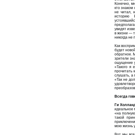
Конечно, мн
кто знаком 
не читал, 
историю 
устоявшийс
предполаг
увидят изв
в жизни — т
никогда не 
Как восприм
будет новой
обратное. 
зрители зна
ощущение у
«Такого я 
прочитать 
слушать, а
«Так не дол
удовлетвори
преобразов
Всегда гов
Ги Холлан
идеальное м
«на полную
такой при
приключени
мою жизнь 
Вот мы все