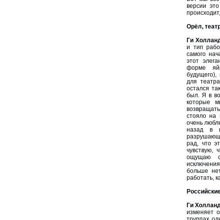
версии это
происходит,
Орёл, театр
Ги Холлан
и тип рабо
самого нач
этот элега
форме яй
будущего),
для театра
остался та
был. Я в в
которые м
возвращать
стояло на 
очень люблю
назад в н
разрушающ
рад, что э
чувствую, 
ощущаю сп
исключения
больше нет
работать, к
Российские
Ги Холлан
изменяет о
труппах од