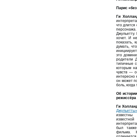
Парис «без
Ги Холлан
интерпрета
что длится 
персонажа.
Джульетту.
хочет. И н
показать, 
думать, чт
инициирует
это домини
родители 
типичные с
которым на
чувств — о
интересно 
он может п
боль, когда
Об истори
режиссёра
Ги Холлан
Джульетты
известны
известной
интерпрет
был также
фильма. 
отличается