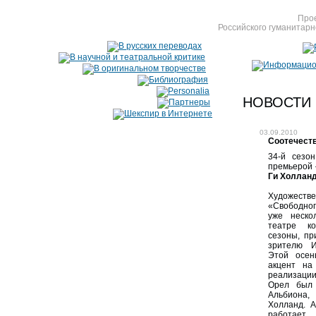
Прое
Российского гуманитарн
НОВОСТИ
03.09.2010
Соотечеств
34-й сезон
премьерой
Ги Холлан
Художес
«Свободног
уже неско
театре ко
сезоны, пр
зрителю 
Этой осен
акцент на
реализации
Орел был 
Альбиона
Холланд. 
работает