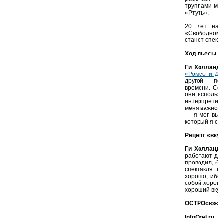
труппами м
«Ртуть».
20 лет на
«Свободном
станет спе
Ход пьесы 
Ги Холлан
«Ромео и Д
другой — п
времени. С
они исполь
интерпрети
меня важно
— я мог вы
который я с
Рецепт «вк
Ги Холлан
работают др
проводил, б
спектакля
хорошо, иб
собой хоро
хороший вку
ОСТРОсюже
InfoOrel.ru
: