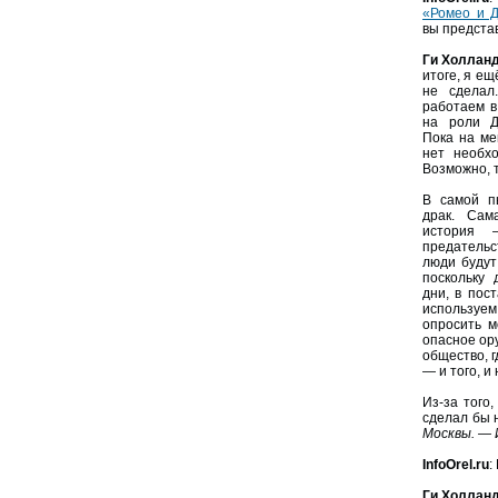
«Ромео и 
вы предста
Ги Холлан
итоге, я е
не сделал
работаем в
на роли Дж
Пока на ме
нет необхо
Возможно, т
В самой пь
драк. Сам
история 
предательс
люди будут
поскольку 
дни, в пос
используе
опросить м
опасное ор
общество, 
— и того, и
Из-за того
сделал бы 
Москвы. — И
InfoOrel.ru
:
Ги Холлан