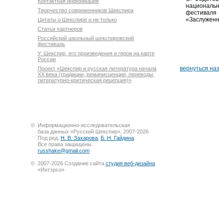
Контактная информация
национальн
Творчество современников Шекспира
фестиваля 
«Заслуженны
Цитаты о Шекспире и не только
Статьи партнеров
Российский школьный шекспировский
фестиваль
У. Шекспир, его произведения и герои на карте
России
вернуться на
Проект «Шекспир и русская литература начала
XX века (традиции, реминисценции, переводы,
литературно-критическая рецепция)»
©
Информационно-исследовательская
база данных «Русский Шекспир», 2007-2026
Под ред.
Н. В. Захарова
,
Б. Н. Гайдина
.
Все права защищены.
russhake@gmail.com
©
2007-2026 Создание сайта
студия веб-дизайна
«Интэрсо»