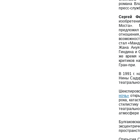
романа Вла
пресс-служб
Сергей Ф
изобретен
Моста». 
предложи
отношения,
возможност
стал «Манд
Жана Ануя
Гиндина и 
же время н
критиков н
Гран-при.
В 1991 г. 
Нины Садур
театрально
Шекспиров
ночь»
откры
рока, ката
стилистику
театрально
атмосфере
Булгаковск
эксцентрич
пространст
Открытия С