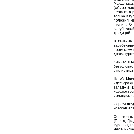
МакДонаха,
(«Сиротлив
пермского 
только в к
положил на
чтения. Он
зарубежной
традиций.
В течение 
зарубежны
пермскому 
драматурги
Сейчас в Р
безусловно
стилистики 
Но «У Мост
идет сразу
запад» и «
художеств
ирландског
Сергея Фед
классов и 
Федотовым 
(Прага, Гр
Гура, Быдго
Челябинске,