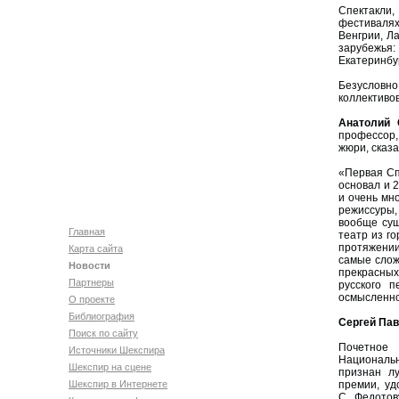
Спектакли
фестивалях
Венгрии, Л
зарубежья:
Екатеринбур
Безусловн
коллективов
Анатолий 
профессор,
жюри, сказ
«Первая Сп
основал и 
и очень мно
режиссуры,
вообще сущ
Главная
театр из г
протяжении
Карта сайта
самые слож
Новости
прекрасных
Партнеры
русского п
осмысленно
О проекте
Библиография
Сергей Па
Поиск по сайту
Почетное 
Источники Шекспира
Национальн
Шекспир на сцене
признан л
Шекспир в Интернете
премии, уд
С. Федотов