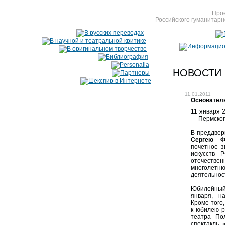
Прое
Российского гуманитарн
НОВОСТИ
11.01.2011
Основатель
11 января 
— Пермског
В преддвери
Сергею Ф
почетное з
искусств 
отечестве
многол
деятельност
Юбилейный 
января, н
Кроме того,
к юбилею р
театра Пол
спектакль 