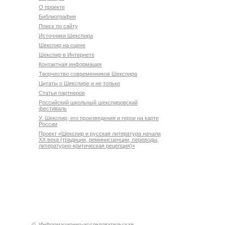
О проекте
Библиография
Поиск по сайту
Источники Шекспира
Шекспир на сцене
Шекспир в Интернете
Контактная информация
Творчество современников Шекспира
Цитаты о Шекспире и не только
Статьи партнеров
Российский школьный шекспировский
фестиваль
У. Шекспир, его произведения и герои на карте
России
Проект «Шекспир и русская литература начала
XX века (традиции, реминисценции, переводы,
литературно-критическая рецепция)»
©
Информационно-исследовательская