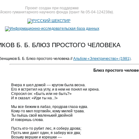
Проект создан при поддержке
йского гуманитарного научного фонда (грант № 05-04-124238в).
КОВ Б. Б. БЛЮЗ ПРОСТОГО ЧЕЛОВЕКА
ебенщиков Б. Б. Блюз простого человека //
Альбом «Электричество» (1981)
.
Блюз простого челове
Вчера я шел домой –– кругом была весна.
Его я встретил на углу, и в нем не понял ни хрена.
Спросил он: «Быть или не быть?»
И я сказал: «Иди ты на...!»
Мы все бежим в лабаз, продрав глаза едва.
Кому-то мил портвейн, кому милей трава.
Ты пьёшь свой маленький двойной
И говоришь слова.
Пусть кто-то рубит лес, я соберу дрова;
Пусть мне дают один, я заберу все два;
Возьму вершки и корешки ––