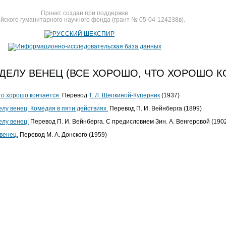
Проект создан при поддержке
йского гуманитарного научного фонда (грант № 05-04-124238в).
ДЕЛУ ВЕНЕЦ (ВСЕ ХОРОШО, ЧТО ХОРОШО К
то хорошо кончается.
Перевод
Т. Л. Щепкиной-Куперник
(1937)
елу венец. Комедия в пяти действиях.
Перевод П. И. Вейнберга (1899)
елу венец.
Перевод П. И. Вейнберга. С предисловием Зин. А. Венгеровой (190
венец.
Перевод М. А. Донского (1959)