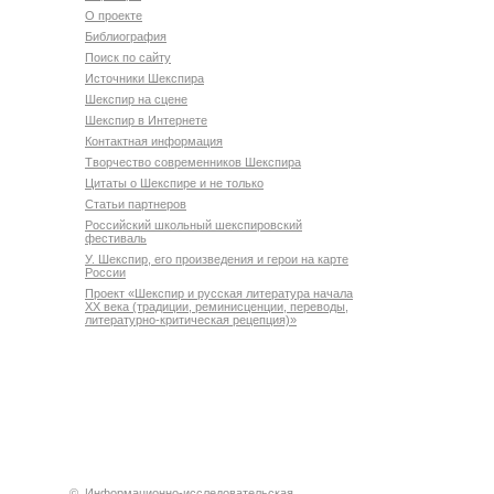
О проекте
Библиография
Поиск по сайту
Источники Шекспира
Шекспир на сцене
Шекспир в Интернете
Контактная информация
Творчество современников Шекспира
Цитаты о Шекспире и не только
Статьи партнеров
Российский школьный шекспировский
фестиваль
У. Шекспир, его произведения и герои на карте
России
Проект «Шекспир и русская литература начала
XX века (традиции, реминисценции, переводы,
литературно-критическая рецепция)»
©
Информационно-исследовательская